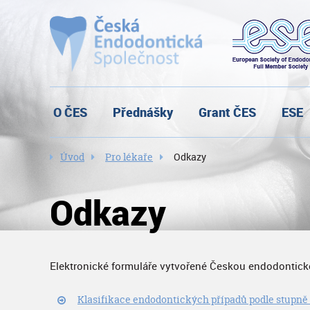
O ČES
Přednášky
Grant ČES
ESE
Úvod
Pro lékaře
Odkazy
Odkazy
Elektronické formuláře vytvořené Českou endodontick
Klasifikace endodontických případů podle stupně o