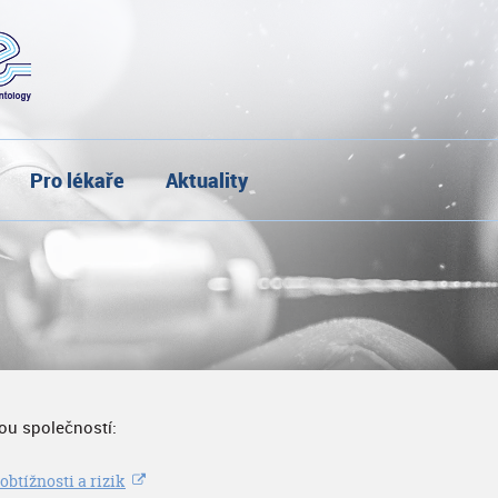
Pro lékaře
Aktuality
ou společností:
btížnosti a rizik