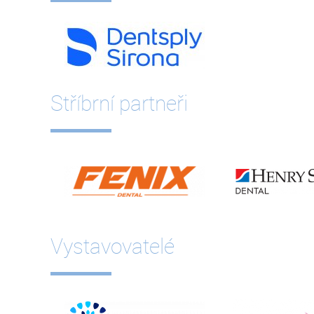
Stříbrní partneři
Vystavovatelé