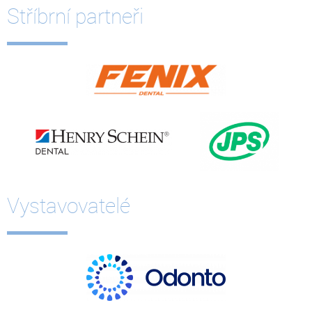
Stříbrní partneři
Vystavovatelé