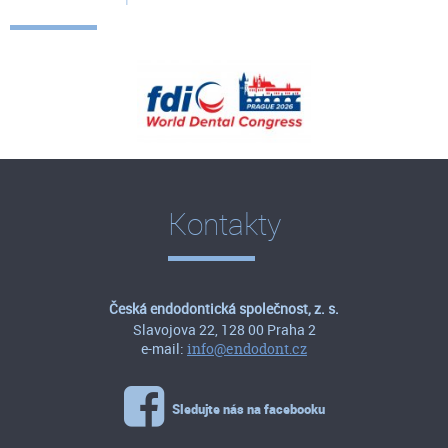
Kontakty
Česká endodontická společnost, z. s.
Slavojova 22, 128 00 Praha 2
e-mail:
info@endodont.cz
Sledujte nás na facebooku