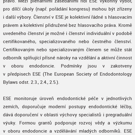
právo. Mezi plenárními zasedáními řídí ESE výkonný výbor,
pro dílčí úkoly (např. pořádání kongresu) mohou být zřízeny
i další výbory. Členství v ESE je kolektivní řádné s hlasovacím
právem a kolektivní přidružené bez hlasovacího práva. Kromě
uvedeného členství je možné i členství individuální v podobě
certifikovaného, specializovaného nebo čestného členství.
Certifikovaným nebo specializovaným členem se může stát
odborník splňující přísné nároky na vzdělání a aktivní činnost
v oboru endodoncie. Podmínky jsou v zakotveny
v předpisech ESE (The European Society of Endodontology
Bylaws odst. 2.3., 2.4., 2.5.).
ESE monitoruje úroveň endodontické péče v jednotlivých
zemích, doporučuje moderní postupy endodontické léčby,
dává doporučení v oblasti výchovy specialistů i pregraduální
výuky. Formou grantů podporuje rozvoj vědy a výzkumu
v oboru endodoncie a vzdělávání mladých odborníků. ESE