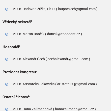
MDDr. Radovan Žižka, Ph.D. ( loupaczech@gmail.com )
Vědecký sekretář:
MUDr. Martin Dančík ( dancik@endodont.cz )
Hospodář:
MDDr. Alexandr Čech ( cechalexandr@gmail.com )
Prezident kongresu:
MDDr. Aristotelis Jakovidis ( aristotelis.j@gmail.com )
Ostatní členové:
MUDr. Hana Zallmannová ( hanazallmann@email.cz )