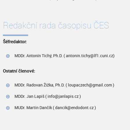
Redakční rada časopisu ČES
Šéfredaktor:
MDDr. Antonín Tichý, Ph.D. ( antonin.tichy@lf1.cuni.cz)
Ostatní členové:
MDDr. Radovan Žižka, Ph.D. ( loupaczech@gmail.com )
MDDr. Jan Lapiš ( info@janlapis.cz )
MUDr. Martin Dančík ( dancik@endodont.cz )