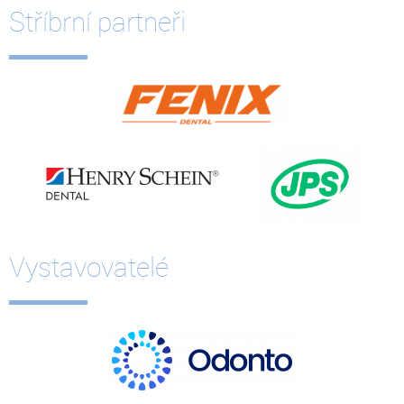
Stříbrní partneři
Vystavovatelé