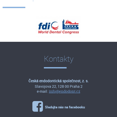
Kontakty
Česká endodontická společnost, z. s.
Slavojova 22, 128 00 Praha 2
e-mail:
info@endodont.cz
Sledujte nás na facebooku