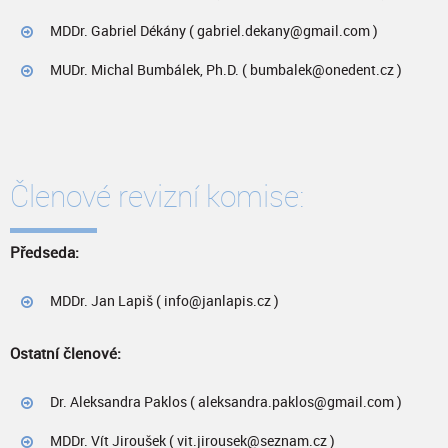
MDDr. Gabriel Dékány ( gabriel.dekany@gmail.com )
MUDr. Michal Bumbálek, Ph.D. ( bumbalek@onedent.cz )
Členové revizní komise:
Předseda:
MDDr. Jan Lapiš ( info@janlapis.cz )
Ostatní členové:
Dr. Aleksandra Paklos ( aleksandra.paklos@gmail.com )
MDDr. Vít Jiroušek ( vit.jirousek@seznam.cz )