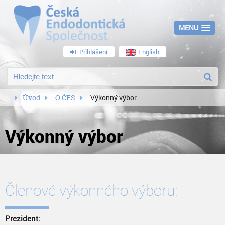
MENU
Přihlášení
English
Úvod
O ČES
Výkonný výbor
Výkonný výbor
Členové výkonného výboru:
Prezident: