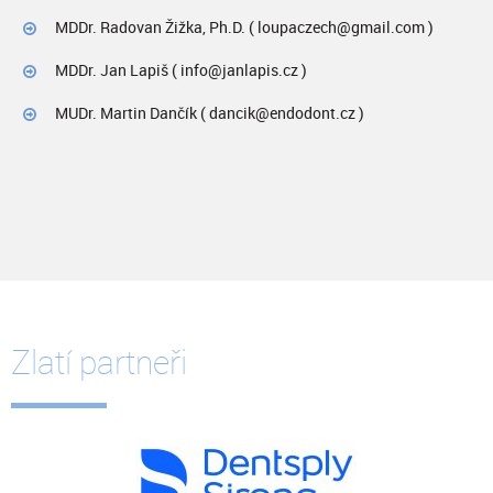
MDDr. Radovan Žižka, Ph.D. ( loupaczech@gmail.com )
MDDr. Jan Lapiš ( info@janlapis.cz )
MUDr. Martin Dančík ( dancik@endodont.cz )
Zlatí partneři