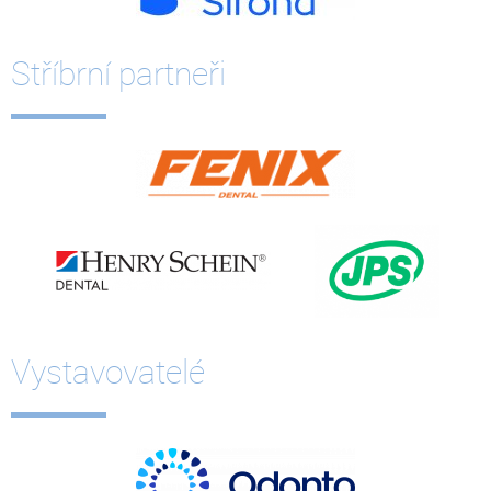
Stříbrní partneři
Vystavovatelé