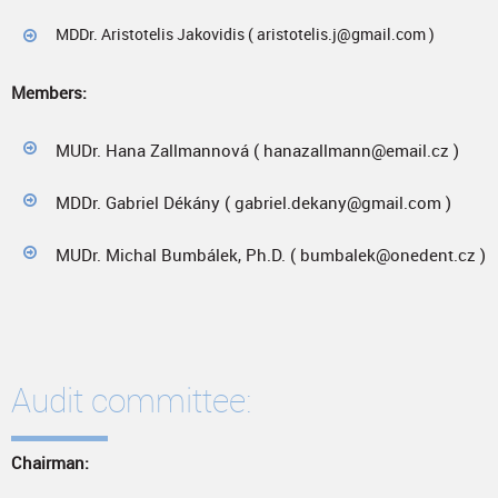
MDDr. Aristotelis Jakovidis ( aristotelis.j@gmail.com )
Members:
MUDr. Hana Zallmannová ( hanazallmann@email.cz )
MDDr. Gabriel Dékány ( gabriel.dekany@gmail.com )
MUDr. Michal Bumbálek, Ph.D. ( bumbalek@onedent.cz )
Audit committee:
Chairman: