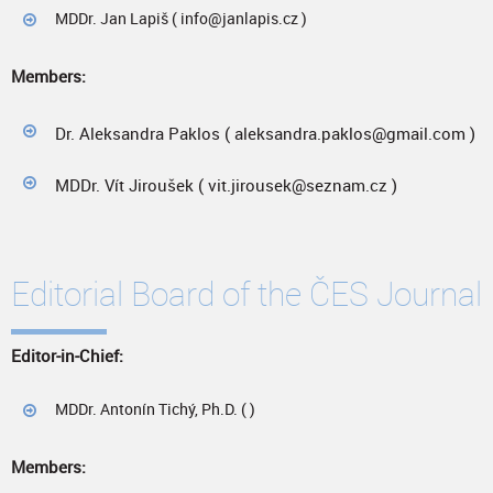
MDDr. Jan Lapiš ( info@janlapis.cz )
Members:
Dr. Aleksandra Paklos ( aleksandra.paklos@gmail.com )
MDDr. Vít Jiroušek ( vit.jirousek@seznam.cz )
Editorial Board of the ČES Journal
Editor‑in‑Chief:
MDDr. Antonín Tichý, Ph.D. ( )
Members: