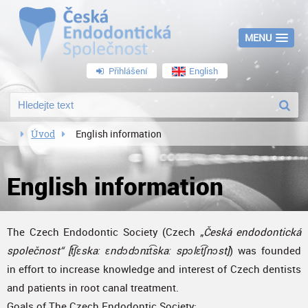
MENU
Přihlášení
English
Úvod
English information
English information
The Czech Endodontic Society (Czech „
Česká endodontická
společnost“ [t͡ʃɛskaː ɛndɔdɔnɪt͡skaː spɔlɛt͡ʃnɔst]
) was founded
in effort to increase knowledge and interest of Czech dentists
and patients in root canal treatment.
Goals of The Czech Endodontic Society: