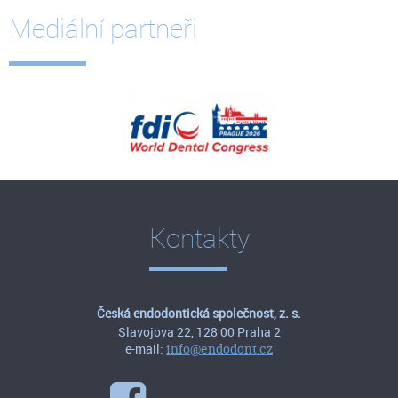
Mediální partneři
Kontakty
Česká endodontická společnost, z. s.
Slavojova 22, 128 00 Praha 2
e-mail:
info@endodont.cz