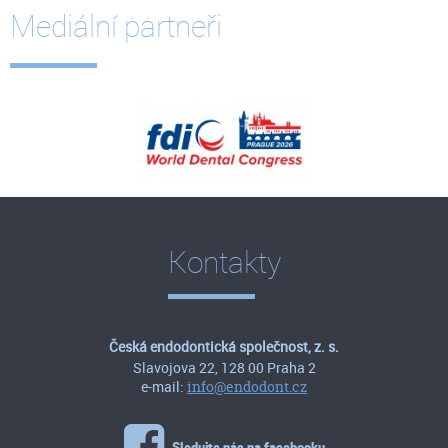
Mediální partneři
Kontakty
Česká endodontická společnost, z. s.
Slavojova 22, 128 00 Praha 2
e-mail:
info@endodont.cz
Sledujte nás na facebooku