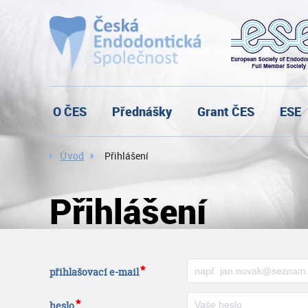
O ČES
Přednášky
Grant ČES
ESE
Úvod
Přihlášení
Přihlášení
přihlašovací e-mail
heslo