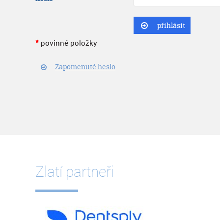
přihlásit
povinné položky
Zapomenuté heslo
Zlatí partneři