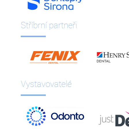
Stříbrní partneři
Vystavovatelé