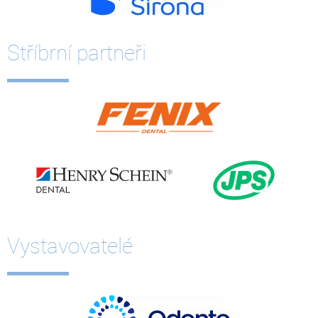
Stříbrní partneři
Vystavovatelé