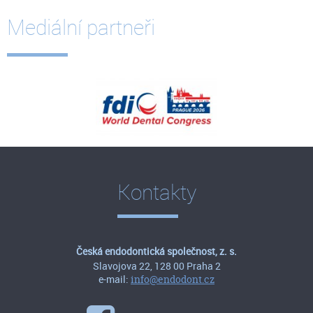
Mediální partneři
Kontakty
Česká endodontická společnost, z. s.
Slavojova 22, 128 00 Praha 2
e-mail:
info@endodont.cz