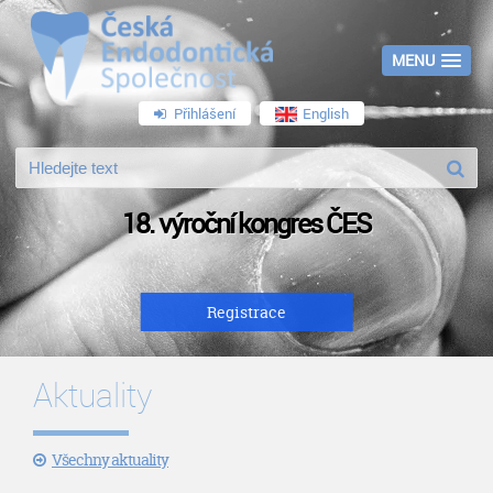
MENU
Přihlášení
English
18. výroční kongres ČES
Registrace
Aktuality
Všechny aktuality